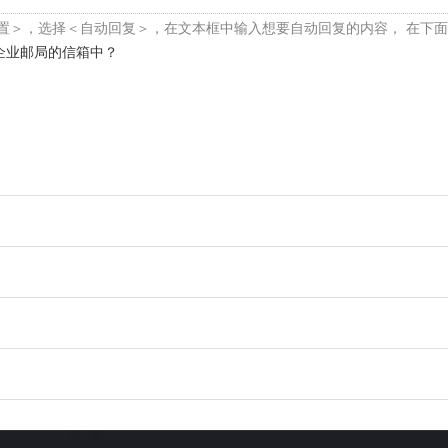
＜配置＞，选择＜自动回复＞，在文本框中输入想要自动回复的内容， 在下
3企业邮局的信箱中？