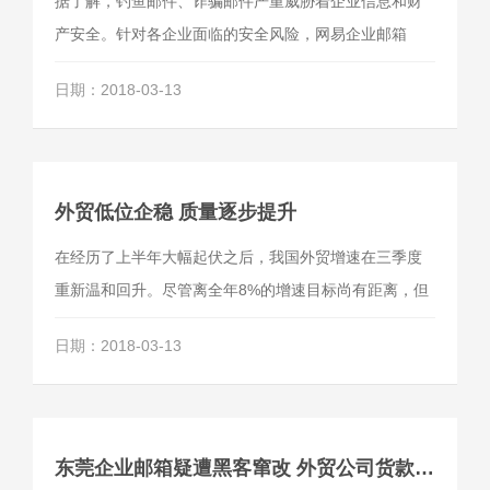
据了解，钓鱼邮件、诈骗邮件严重威胁着企业信息和财
产安全。针对各企业面临的安全风险，网易企业邮箱
（qiye.163.com）已从邮件系统、反垃圾反病毒、邮箱
日期：2018-03-13
登录、企业通信和信息管理等多个方面，形成了一套完
善的企业邮箱安全体系，全面保障企业用户的邮箱安
全，成为商务办公的安全利器。
外贸低位企稳 质量逐步提升
在经历了上半年大幅起伏之后，我国外贸增速在三季度
重新温和回升。尽管离全年8%的增速目标尚有距离，但
前三季度7.7%的进出口增速，在全球经济复苏缓慢的背
日期：2018-03-13
景下，仍是一份不错的成绩。
东莞企业邮箱疑遭黑客窜改 外贸公司货款“被劫”