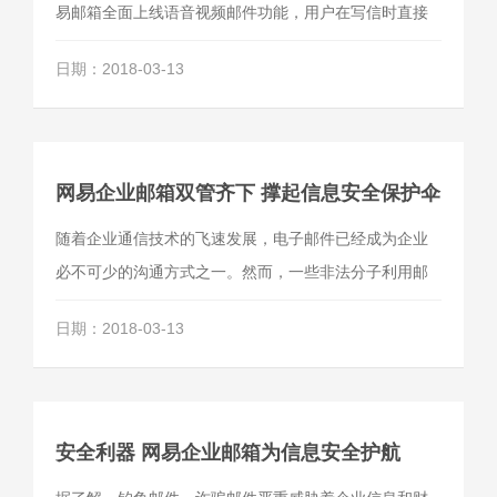
易邮箱全面上线语音视频邮件功能，用户在写信时直接
录制一段或多段的语音视频并立即发送，可以在读信时
日期：2018-03-13
直接在线播放。网易邮箱全新“文件中心”上线，整合了邮
箱的网盘、邮箱附件、云附件等存储产品，成为用户的
云存储平台，可大大方便用户高效管理储存的文件。
网易企业邮箱双管齐下 撑起信息安全保护伞
随着企业通信技术的飞速发展，电子邮件已经成为企业
必不可少的沟通方式之一。然而，一些非法分子利用邮
箱漏洞，攻击企业邮箱，盗取客户资料、发送垃圾广告
日期：2018-03-13
和诈骗邮件，给企业带来严重的经济损失。据了解，网
易企业邮箱已全面布局高度安全防范机制，在保护企业
邮箱安全方面双管齐下，从邮件系统和邮箱功能两个方
面全力防御。
安全利器 网易企业邮箱为信息安全护航