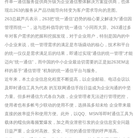
件单一通信服务提供商升级为企业通信整体解决方案提供商，也体
现出263的服务从产品功能导向转变为客户需求导向的意图。
263总裁芦兵表示，263把“统一通信”趋势的核心要义解读为“通信因
管理而统一 ”，这与思科倡导的“统一通信 ”小同而大异。263通过多
年对客户需求的把握和挖掘发现，对于企业用户，特别是国内的中
小企业来说，统一管理需求的满足是市场撬动的核心，技术和平台
的统一仅仅是需求满足后的结果，即通过实现“通信的统一管理”才能
迈向“统一通信”，而中国的中小企业最迫切需要的正是如263EM这
样的基于“通信管理 ”机制的统一通信平台与服务。
近年来，本土企业信息化程度不断提高，以企业邮箱、电话会议以
及即时通信工具为代表 的互联网通信手段日益成为企业沟通的中坚
力量。但多种通信方式各自为政，企业管理者无法进行管理把控，
使用者也有多帐号少联动的使用不便，选择虽多却未给 企业带来最
直接的效率提升和使用方便。此外，以QQ、MSN等即时通信工具为
载体的蠕虫病毒频繁爆发，加之商业泄密引发的企业信息安全问题
日益严重，企业对高效、安全、可控的通信管理的呼声渐高。